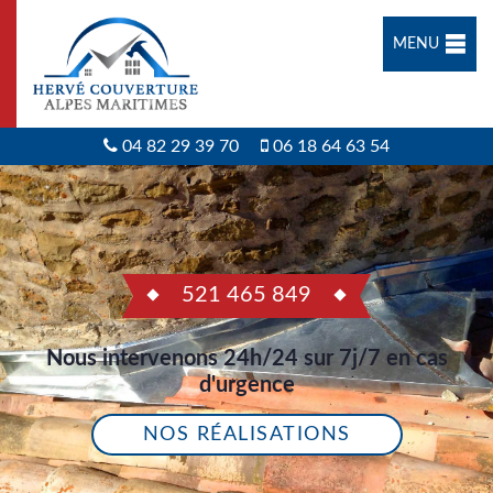
MENU
04 82 29 39 70
06 18 64 63 54
521 465 849
Nous intervenons 24h/24 sur 7j/7 en cas
d'urgence
NOS RÉALISATIONS